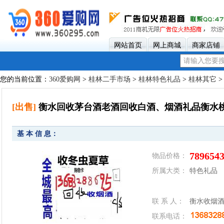
网站首页
网上商城
商家店铺
您的当前位置：
360爱购网
>
桂林二手市场
>
桂林特色礼品
>
桂林其它
>
[出售]
衡水回收茅台酒老酒回收白酒、烟酒礼品衡水
基 本 信 息：
789654
物品价格：
所属大类：
特色礼品
联 系 人：
衡水收烟
联系电话：