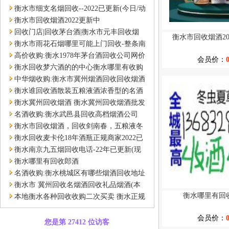
衡水桃城开发区
衡水市细支名烟回收--2022已更新(今日/动
态)
衡水市回收烟酒2022更新中
回收门店|回收茅台酒|衡水市元丰回收烟
衡水市回收烟酒20
酒|衡水回收五粮液
衡水市雨花石烟哪里可能上门回收-整条南
京雨花石烟
高价收购:衡水1978年茅台酒回收公司网价
会员价：
格查询
衡水回收梦六酒的的中心衡水哪里有收购
梦6
中华烟收购:衡水市冀州烟酒回收回收烟酒
的地方
衡水谁回收酒散装五粮液酒浓香型的名酒
礼品店
衡水冀州回收烟酒 衡水冀州回收烟酒批发
价格、市场报价
名酒收购:衡水武邑县回收高档烟酒公司
{价格}2022已更新
衡水市回收烟酒，回收剑南春，五粮液冬
虫夏草国窖酒
衡水回收麦卡伦18年酒瓶正规商家2022已
更新(今日/回收)-
衡水南京九五烟回收电话-22年已更新(现
在/动态)-泽鑫名酒礼品回收
衡水哪里有回收郎酒
名酒收购:衡水桃城区有哪些烟酒回收地址
位置地方{本地回收地点}
衡水市 冀州回收名烟酒回收礼品烟酒(本
衡水哪里有回
地/报价)
本地衡水各种回收收购二次买卖 衡水正规
二手回收烟酒店交易
会员价：
您是第 27412 位访客