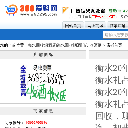
网站首页
网上商城
商家店铺
您的当前位置：
衡水回收烟酒店|衡水回收烟酒门市|收酒烟
> 店铺首页
店 铺 图 标
衡水2
衡水礼品
衡水2
衡水礼
商 家 信 息
回收，
商家帐号：
l3683288695
询→初