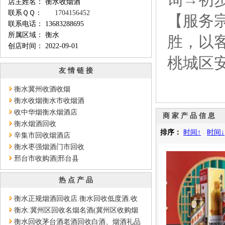
店主姓名： 衡水收烟酒
联系ＱＱ：
1704156452
【服务
联系电话： 13683288695
所属区域： 衡水
胜，以
创店时间： 2022-09-01
桃城区
友 情 链 接
衡水冀州收酒收烟
衡水收烟衡水市收烟酒
收中华烟衡水烟酒店
商 家 产 品 信 息
衡水烟酒回收
排序：
时间↑
时间↓
辛集市回收烟酒店
衡水枣强烟酒门市回收
邢台市收购酒|邢台县
热 点 产 品
衡水正规烟酒回收店.衡水回收低度酒.收
剑南春酒.收囯窖酒
衡水:冀州区回收名烟名酒(冀州区收购烟
酒-)详细回收价格
衡水回收茅台酒老酒回收白酒、烟酒礼品