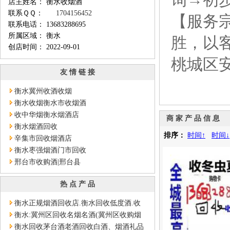
店主姓名： 衡水收烟酒
联系ＱＱ：
1704156452
【服务
联系电话： 13683288695
所属区域： 衡水
胜，以
创店时间： 2022-09-01
桃城区
友 情 链 接
衡水冀州收酒收烟
衡水收烟衡水市收烟酒
收中华烟衡水烟酒店
商 家 产 品 信 息
衡水烟酒回收
排序：
时间↑
时间↓
辛集市回收烟酒店
衡水枣强烟酒门市回收
邢台市收购酒|邢台县
热 点 产 品
衡水正规烟酒回收店.衡水回收低度酒.收
剑南春酒.收囯窖酒
衡水:冀州区回收名烟名酒(冀州区收购烟
酒-)详细回收价格
衡水回收茅台酒老酒回收白酒、烟酒礼品