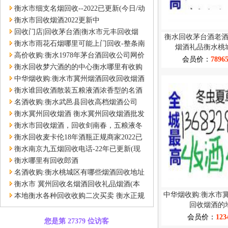
衡水桃城开发区
衡水市细支名烟回收--2022已更新(今日/动
态)
衡水市回收烟酒2022更新中
回收门店|回收茅台酒|衡水市元丰回收烟
衡水回收茅台酒老
酒|衡水回收五粮液
衡水市雨花石烟哪里可能上门回收-整条南
烟酒礼品衡水桃
京雨花石烟
高价收购:衡水1978年茅台酒回收公司网价
会员价：
7896
格查询
衡水回收梦六酒的的中心衡水哪里有收购
梦6
中华烟收购:衡水市冀州烟酒回收回收烟酒
的地方
衡水谁回收酒散装五粮液酒浓香型的名酒
礼品店
名酒收购:衡水武邑县回收高档烟酒公司
{价格}2022已更新
衡水冀州回收烟酒 衡水冀州回收烟酒批发
价格、市场报价
衡水市回收烟酒，回收剑南春，五粮液冬
虫夏草国窖酒
衡水回收麦卡伦18年酒瓶正规商家2022已
更新(今日/回收)-
衡水南京九五烟回收电话-22年已更新(现
在/动态)-泽鑫名酒礼品回收
衡水哪里有回收郎酒
名酒收购:衡水桃城区有哪些烟酒回收地址
位置地方{本地回收地点}
衡水市 冀州回收名烟酒回收礼品烟酒(本
中华烟收购:衡水市
地/报价)
本地衡水各种回收收购二次买卖 衡水正规
回收烟酒的
二手回收烟酒店交易
会员价：
123
您是第 27379 位访客