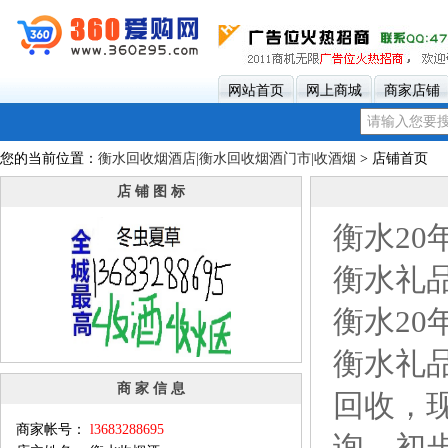
网站首页
网上商城
商家店铺
您的当前位置：
衡水回收烟酒店|衡水回收烟酒门市|收酒烟
> 店铺首页
店 铺 图 标
衡水2
衡水礼品
衡水2
衡水礼
商 家 信 息
回收，
商家帐号：
l3683288695
询→初